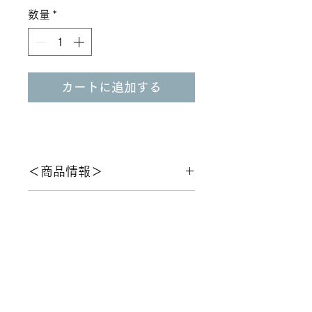
数量
*
カートに追加する
＜商品情報＞
マルチ治具
＜仕入れ価格について＞
仕入れ価格は、担当者より個別に
＜その他＞
お知らせします。
​≪
仕入れ会員様専用TOP
≪
仕入れ商品一覧