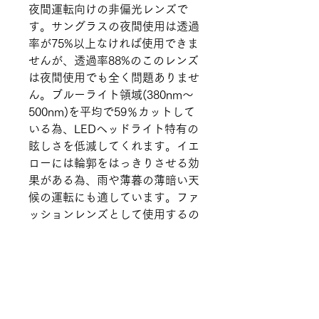
夜間運転向けの非偏光レンズで
す。サングラスの夜間使用は透過
率が75%以上なければ使用できま
せんが、透過率88%のこのレンズ
は夜間使用でも全く問題ありませ
ん。ブルーライト領域(380nm～
500nm)を平均で59％カットして
いる為、LEDヘッドライト特有の
眩しさを低減してくれます。イエ
ローには輪郭をはっきりさせる効
果がある為、雨や薄暮の薄暗い天
候の運転にも適しています。ファ
ッションレンズとして使用するの
もオススメです。
上レンズ：保護膜付き（出荷時）
下レンズ：保護膜をはがした状態