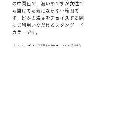
の中間色で、濃いめですが女性で
も掛けても気にならない範囲で
す。好みの濃さをチョイスする際
にご利用いただけるスタンダード
カラーです。
上レンズ：保護膜付き（出荷時）
下レンズ：保護膜をはがした状態
＜商品情報＞
TAC偏光アンカットレンズ
＜仕入れ価格について＞
・COLOR：ダークグレー（S20)
・厚み：0.8mm
仕入れ価格は、担当者より個別に
＜その他＞
・4ベースカーブ
お知らせします。
・素材：TAC（トリアセテー
偏光度/透過率は計測条件によ
ト）
り数パーセントの誤差が⽣じ
・UVカット率：99.9％以上
​≪
仕入れ会員様専用TOP
≪
仕入れ商品一覧
る場合があります。